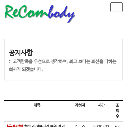
T
o
g
g
l
e
n
a
공지사항
v
i
:: 고객만족을 우선으로 생각하며, 최고 보다는 최선을 다하는
g
회사가 되겠습니다.
a
t
i
o
n
제목
작성자
시간
조
회
수
[공지사항]
항체 라이브러리 보완 및 신
엘피스
2020-02
65